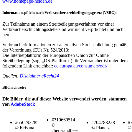
www.homepage-helden.de
Informationspflicht nach Verbraucherstreitbeilegungsgesetz (VSBG):
Zur Teilnahme an einem Streitbeilegungsverfahren vor einer
Verbraucherschlichtungsstelle sind wir nicht verpflichtet und nicht
bereit.
Verbraucherinformationen zur alternativen Streitschlichtung gemäß
der Verordnung (EU) Nr. 524/2013:
Die Internetplattform der Europäischen Union zur Online-
Streitbeilegung (sog. „OS-Plattform“) für Verbraucher ist unter dem
folgendem Link erreichbar:
ec.europa.eu/consumers/odr/
Quellen:
Disclaimer eRecht24
Bildnachweise
Die Bilder, die auf dieser Website verwendet werden, stammen
von
AdobeStock
#310669514
#656293285
#704788228
#
©
© Krisana
© Planetz
© 
cherryandbees